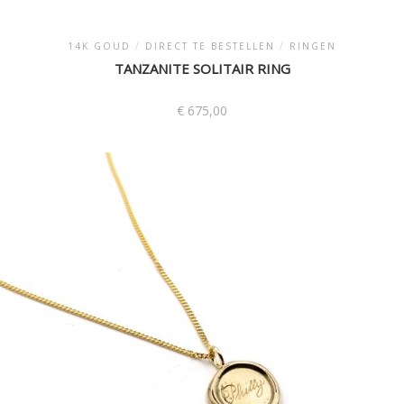
14K GOUD
/
DIRECT TE BESTELLEN
/
RINGEN
TANZANITE SOLITAIR RING
€
675,00
Dit
product
heeft
meerdere
variaties.
Deze
optie
kan
gekozen
worden
op
de
productpagina