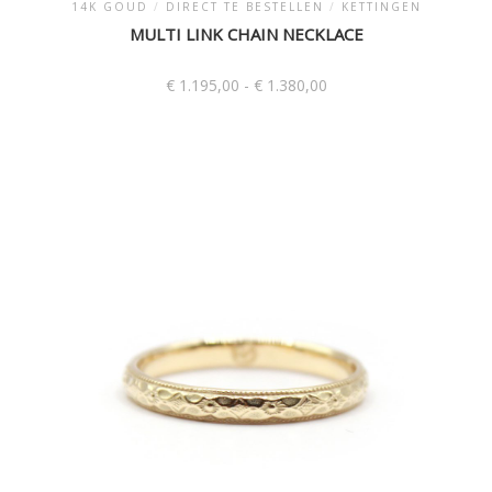
14K GOUD
/
DIRECT TE BESTELLEN
/
KETTINGEN
MULTI LINK CHAIN NECKLACE
Prijsklasse:
€
1.195,00
-
€
1.380,00
€ 1.195,00
tot
Dit
€ 1.380,00
product
heeft
meerdere
variaties.
Deze
optie
kan
gekozen
worden
op
de
productpagina