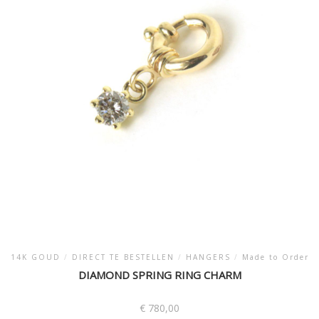
optie
kan
gekozen
worden
op
de
productpagina
14K GOUD
/
DIRECT TE BESTELLEN
/
HANGERS
/
Made to Order
DIAMOND SPRING RING CHARM
€
780,00