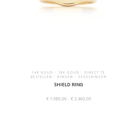
productpagina
14K GOUD
/
18K GOUD
/
DIRECT TE
BESTELLEN
/
RINGEN
/
ZEGELRINGEN
SHIELD RING
Prijsklasse:
€
1.980,00
-
€
2.460,00
€ 1.980,00
tot
Dit
€ 2.460,00
product
heeft
meerdere