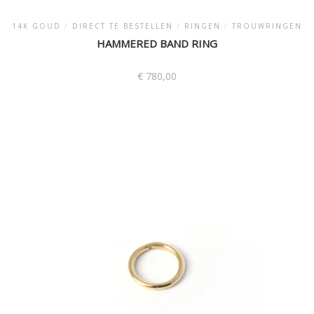
14K GOUD
/
DIRECT TE BESTELLEN
/
RINGEN
/
TROUWRINGEN
HAMMERED BAND RING
€
780,00
Dit
product
heeft
meerdere
variaties.
Deze
optie
kan
gekozen
worden
op
de
productpagina