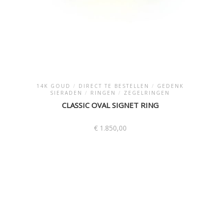
14K GOUD
/
DIRECT TE BESTELLEN
/
GEDENK
SIERADEN
/
RINGEN
/
ZEGELRINGEN
CLASSIC OVAL SIGNET RING
€
1.850,00
Dit
product
heeft
meerdere
variaties.
Deze
optie