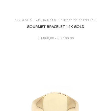
14K GOUD
/
ARMBANDEN
/
DIRECT TE BESTELLEN
GOURMET BRACELET 14K GOLD
Prijsklasse:
€
1.860,00
-
€
2.100,00
€ 1.860,00
tot
Dit
€ 2.100,00
product
heeft
meerdere
variaties.
Deze
optie
kan
gekozen
worden
op
de