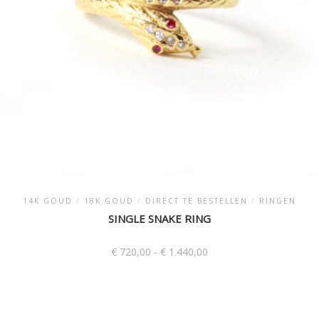
op
de
productpagina
14K GOUD
/
18K GOUD
/
DIRECT TE BESTELLEN
/
RINGEN
SINGLE SNAKE RING
Prijsklasse:
€
720,00
-
€
1.440,00
€ 720,00
tot
Dit
€ 1.440,00
product