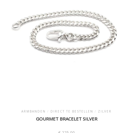
optie
kan
gekozen
worden
op
de
productpagina
ARMBANDEN
/
DIRECT TE BESTELLEN
/
ZILVER
GOURMET BRACELET SILVER
€
225,00