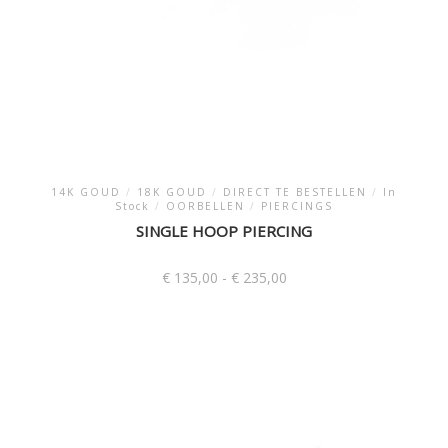
14K GOUD
/
18K GOUD
/
DIRECT TE BESTELLEN
/
In
Stock
/
OORBELLEN
/
PIERCINGS
SINGLE HOOP PIERCING
Prijsklasse:
€
135,00
-
€
235,00
€ 135,00
tot
Dit
€ 235,00
product
heeft
meerdere
variaties.
Deze