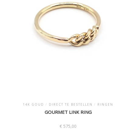
kan
gekozen
worden
op
de
productpagina
14K GOUD
/
DIRECT TE BESTELLEN
/
RINGEN
GOURMET LINK RING
€
575,00