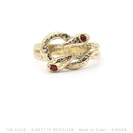
heeft
meerdere
variaties.
Deze
optie
kan
gekozen
worden
op
de
productpagina
14K GOUD
/
DIRECT TE BESTELLEN
/
Made to Order
/
RINGEN