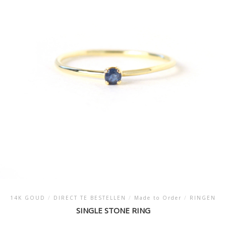
Deze
optie
kan
gekozen
worden
op
de
productpagina
14K GOUD
/
DIRECT TE BESTELLEN
/
Made to Order
/
RINGEN
SINGLE STONE RING