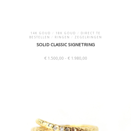
14K GOUD
/
18K GOUD
/
DIRECT TE
BESTELLEN
/
RINGEN
/
ZEGELRINGEN
SOLID CLASSIC SIGNETRING
Prijsklasse:
€
1.500,00
-
€
1.980,00
€ 1.500,00
tot
Dit
€ 1.980,00
product
heeft
meerdere
variaties.
Deze
optie
kan
gekozen
worden