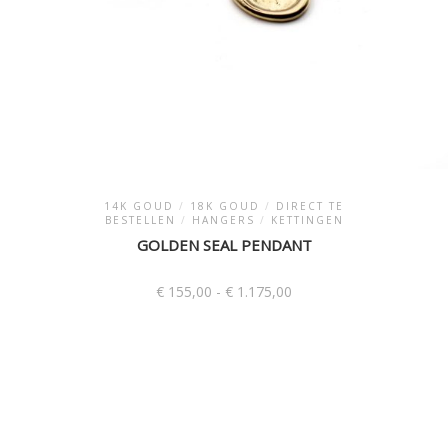
14K GOUD
/
18K GOUD
/
DIRECT TE
BESTELLEN
/
HANGERS
/
KETTINGEN
GOLDEN SEAL PENDANT
Prijsklasse:
€
155,00
-
€
1.175,00
€ 155,00
tot
Dit
€ 1.175,00
product
heeft
meerdere
variaties.
Deze