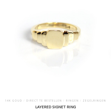
variaties.
Deze
optie
kan
gekozen
worden
op
de
productpagina
14K GOUD
/
DIRECT TE BESTELLEN
/
RINGEN
/
ZEGELRINGEN
LAYERED SIGNET RING