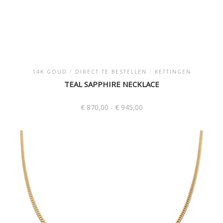
14K GOUD
/
DIRECT TE BESTELLEN
/
KETTINGEN
TEAL SAPPHIRE NECKLACE
Prijsklasse:
€
870,00
-
€
945,00
€ 870,00
tot
Dit
€ 945,00
product
heeft
meerdere
variaties.
Deze
optie
kan
gekozen