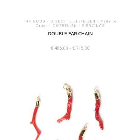
14K GOUD
/
DIRECT TE BESTELLEN
/
Made to
Order
/
OORBELLEN
/
PIERCINGS
DOUBLE EAR CHAIN
Prijsklasse:
€
495,00
-
€
715,00
€ 495,00
tot
Dit
€ 715,00
product
heeft
meerdere
variaties.
Deze
optie
kan
gekozen
worden
op
de