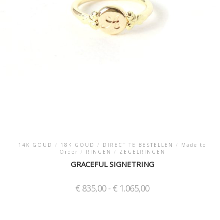
p
e
roductpagina
14K GOUD
/
18K GOUD
/
DIRECT TE BESTELLEN
/
Made to
Order
/
RINGEN
/
ZEGELRINGEN
GRACEFUL SIGNETRING
Prijsklasse:
€
835,00
-
€
1.065,00
€ 835,00
tot
Dit