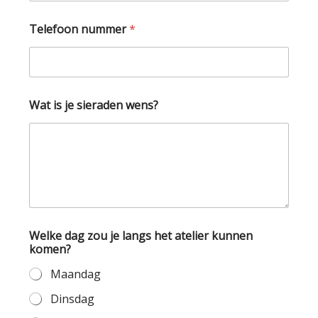
E
Telefoon nummer
*
-
m
a
i
l
T
Wat is je sieraden wens?
i
j
d
n
u
m
m
e
r
Welke dag zou je langs het atelier kunnen
komen?
Maandag
Dinsdag