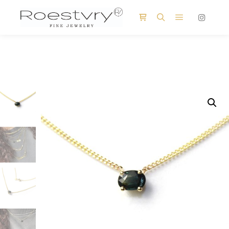
Hoofdmenu
Winkel zijbalk
Zoeken