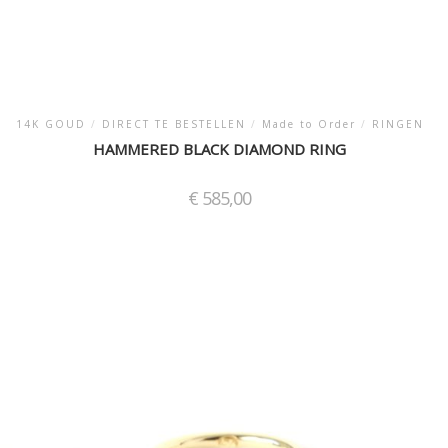
14K GOUD
/
DIRECT TE BESTELLEN
/
Made to Order
/
RINGEN
HAMMERED BLACK DIAMOND RING
€
585,00
it
roduct
eeft
eerdere
ariaties.
eze
ptie
an
ekozen
orden