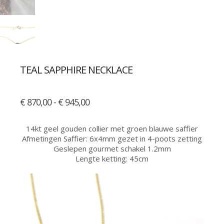
TEAL SAPPHIRE NECKLACE
Prijsklasse:
€
870,00
-
€
945,00
€ 870,00
tot
14kt geel gouden collier met groen blauwe saffier
€ 945,00
Afmetingen Saffier: 6x4mm gezet in 4-poots zetting
Geslepen gourmet schakel 1.2mm
Lengte ketting: 45cm