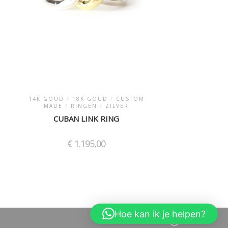
14K GOUD
/
18K GOUD
/
CUSTOM
MADE
/
RINGEN
/
ZILVER
CUBAN LINK RING
€
1.195,00
Hoe kan ik je helpen?