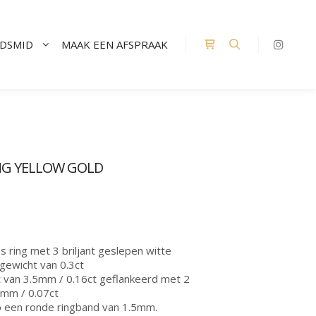
UDSMID
MAAK EEN AFSPRAAK
Winkel zijbalk
Zoeken
NG YELLOW GOLD
 ring met 3 briljant geslepen witte
gewicht van 0.3ct
 van 3.5mm / 0.16ct geflankeerd met 2
6mm / 0.07ct
p een ronde ringband van 1.5mm.