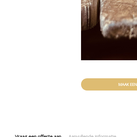
MAAK EEN
Vraag een offerte aan
Aanvullende informatie