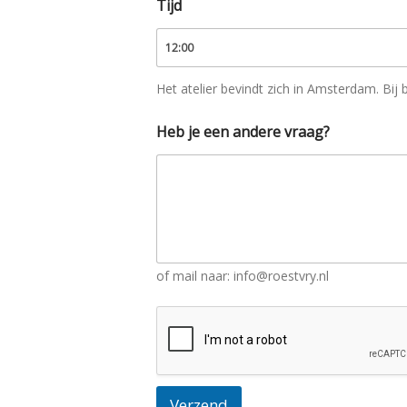
Tijd
Het atelier bevindt zich in Amsterdam. Bij
*
Heb je een andere vraag?
z
o
u
l
a
n
g
s
of mail naar: info@roestvry.nl
Verzend