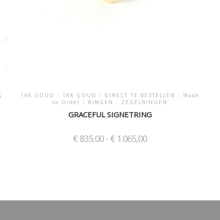
14K GOUD
/
18K GOUD
/
DIRECT TE BESTELLEN
/
Made
S
to Order
/
RINGEN
/
ZEGELRINGEN
GRACEFUL SIGNETRING
Prijsklasse:
€
835,00
-
€
1.065,00
€ 835,00
tot
Dit
€ 1.065,00
product
heeft
meerdere
variaties.
Deze