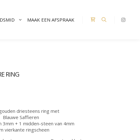
UDSMID
MAAK EEN AFSPRAAK
Winkel zijbalk
Zoeken
RE RING
 gouden driesteens ring met
Blauwe Saffieren
van 3mm + 1 midden-steen van 4mm
 vierkante ringscheen