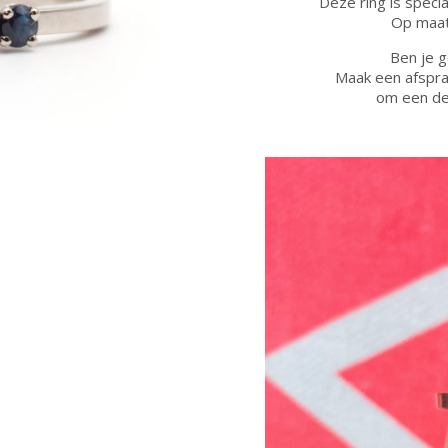
Deze ring is speci
Op maat
Ben je g
Maak een afspra
om een def