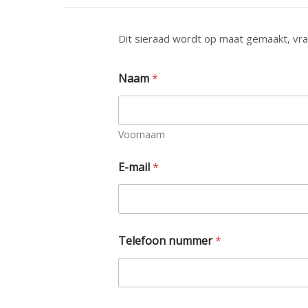
Dit sieraad wordt op maat gemaakt, vraa
Naam
*
Voornaam
E-mail
*
v
Telefoon nummer
*
r
a
a
g
?