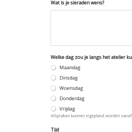
k
Wat is je sieraden wens?
o
m
e
n
?
e
e
n
Welke dag zou je langs het atelier 
Maandag
Dinsdag
Woensdag
Donderdag
Vrijdag
Afspraken kunnen ingepland worden vanaf
Tijd