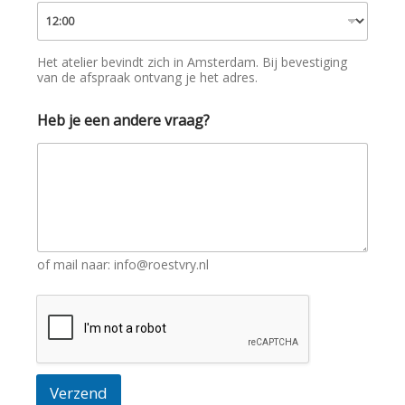
t
T
e
l
Het atelier bevindt zich in Amsterdam. Bij bevestiging
e
van de afspraak ontvang je het adres.
f
o
o
Heb je een andere vraag?
n
a
t
e
l
i
e
r
of mail naar: info@roestvry.nl
Verzend