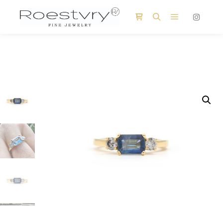
Hoofdmenu
Winkel zijbalk
Zoeken