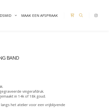
UDSMID
MAAK EEN AFSPRAAK
Winkel zijbalk
Zoeken
ING BAND
k.
gegraveerde vingerafdruk.
emaakt in 14k of 18k goud.
angs het atelier voor een vrijblijvende